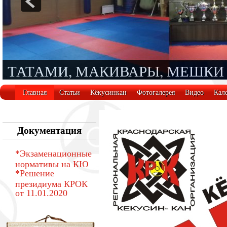
ТРЕНАЖЕРНАЯ ЗОНА
Главная
Статьи
Кёкусинкан
Фотогалерея
Видео
Кал
Документация
*Экзаменационные
нормативы на КЮ
*Решение
президиума КРОК
от 11.01.2020