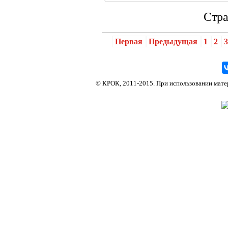
Стра
Первая
Предыдущая
1
2
Киокусинкай каратэ в Краснодаре, федерация каратэ в Краснодаре, кекусинкай каратэ в Кра
© КРОК, 2011-2015. При использовании матери